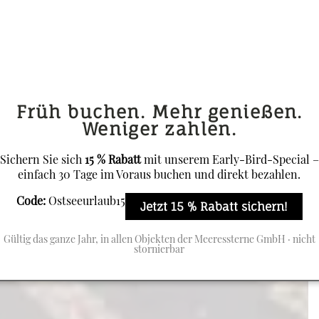
Früh buchen. Mehr genießen.
Weniger zahlen.
Sichern Sie sich
15 % Rabatt
mit unserem Early-Bird-Special –
einfach 30 Tage im Voraus buchen und direkt bezahlen.
Code:
Ostseeurlaub15
Jetzt 15 % Rabatt sichern!
Gültig das ganze Jahr, in allen Objekten der Meeressterne GmbH · nicht
stornierbar