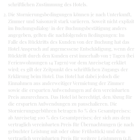
schriftlichen Zustimmung des Hotels.
Die Stornierungsbedingungen können je nach Unterkunft,
Zimmer und Saisonzeit stark variieren. Soweit nicht explizit
im Buchungsdialog/ in der Buchungsbestätigung anders
angegeben, gelten die nachfolgenden Bedingungen: Im
Falle des Rücktritts des Kunden von der Buchung hat das
Hotel Anspruch auf angemessene Entschädigung, wenn der
Rücktritt durch den Kunden erst innerhalb von 7 Tagen (bei
Ferienwohnungen 14 Tagen) vor dem Anreisetag erklärt
wird; es gilt der Zeitpunkt des schriftlichen Zugangs der
Erklärung beim Hotel. Das Hotel hat dabei jedoch die
Einnahmen aus anderweitiger Vermietung der Zimmer
sowie die ersparten Aufwendungen auf den vereinbarten
Preis anzurechnen. Das Hotel ist berechtigt, den Abzug für
die ersparten Aufwendungen zu pauschalieren. Die
Stornierungsgebühren betragen 80 % des Gesamtpreises;
ab Anreisetag 100 % des Gesamtpreises; der sich aus dem
vertraglich vereinbarten Preis für Übernachtungen (je nach
gebuchter Leistung mit oder ohne Frühstück) und dem
vertraglich vereinbarten Preis für weitere Leistungen (z.B.