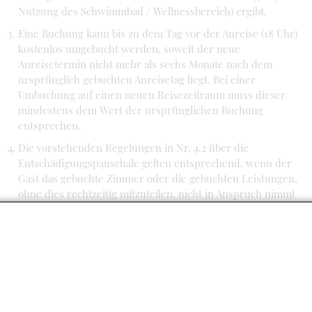
Nutzung des Schwimmbad / Wellnessbereich) ergibt.
Eine Buchung kann bis zu dem Tag vor der Anreise (18 Uhr)
kostenlos umgebucht werden, soweit der neue
Anreisetermin nicht mehr als sechs Monate nach dem
ursprünglich gebuchten Anreisetag liegt. Bei einer
Umbuchung auf einen neuen Reisezeitraum muss dieser
mindestens dem Wert der ursprünglichen Buchung
entsprechen.
Die vorstehenden Regelungen in Nr. 4.2 über die
Entschädigungspauschale gelten entsprechend, wenn der
Gast das gebuchte Zimmer oder die gebuchten Leistungen,
ohne dies rechtzeitig mitzuteilen, nicht in Anspruch nimmt
(No Show). Die Regelung gilt entsprechend auch bei einer
Reduzierung der bestellten Zimmeranzahl und/oder der
Aufenthaltsdauer.
Gesetzliche Rücktrittsrechte des Kunden bleiben
unberührt.
Hat das Hotel dem Gast im Vertrag eine Option eingeräumt,